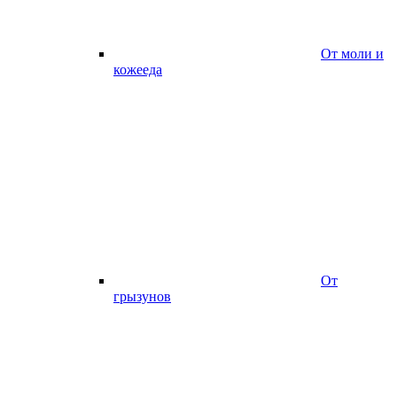
От моли и
кожееда
От
грызунов