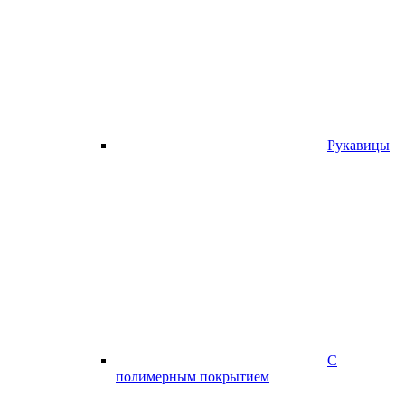
Рукавицы
С
полимерным покрытием