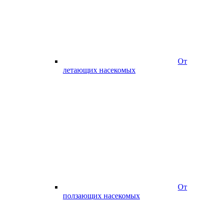
От
летающих насекомых
От
ползающих насекомых