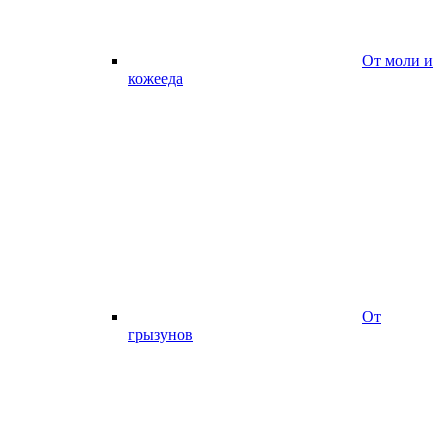
От моли и
кожееда
От
грызунов