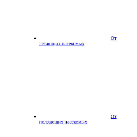
От
летающих насекомых
От
ползающих насекомых