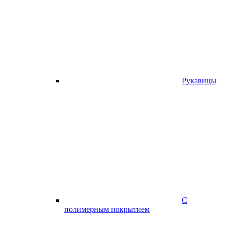
Рукавицы
С
полимерным покрытием