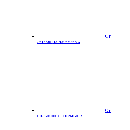
От
летающих насекомых
От
ползающих насекомых