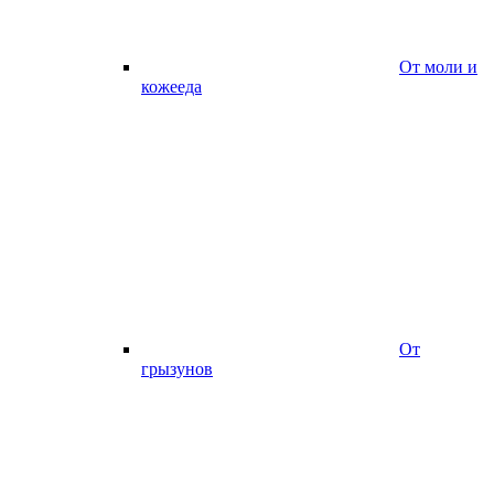
От моли и
кожееда
От
грызунов