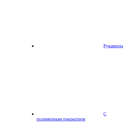
Рукавицы
С
полимерным покрытием