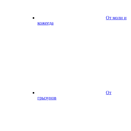
От моли и
кожееда
От
грызунов