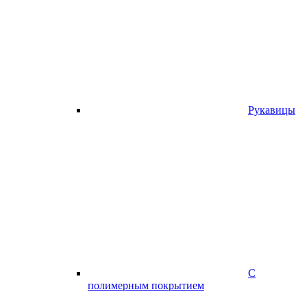
Рукавицы
С
полимерным покрытием