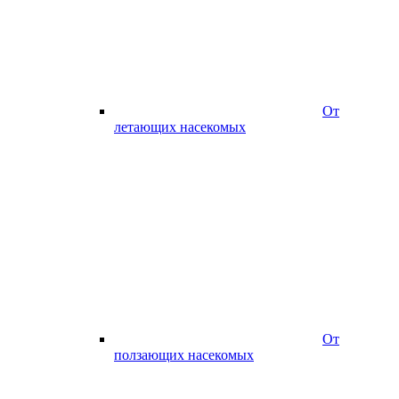
От
летающих насекомых
От
ползающих насекомых