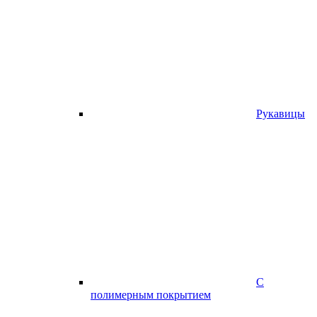
Рукавицы
С
полимерным покрытием