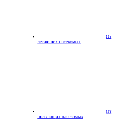
От
летающих насекомых
От
ползающих насекомых