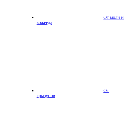
От моли и
кожееда
От
грызунов