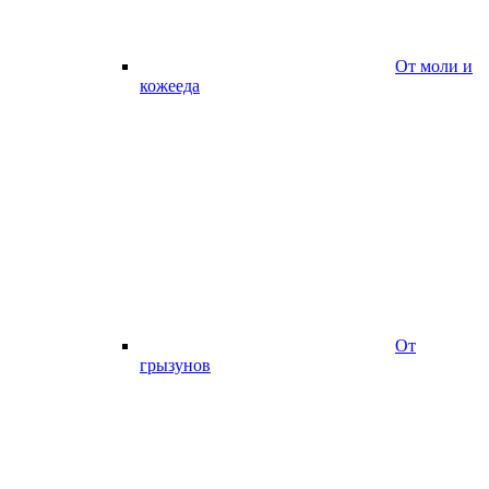
От моли и
кожееда
От
грызунов