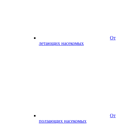
От
летающих насекомых
От
ползающих насекомых