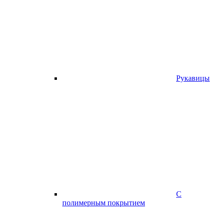
Рукавицы
С
полимерным покрытием