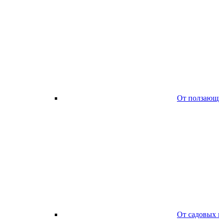
От ползающ
От садовых 