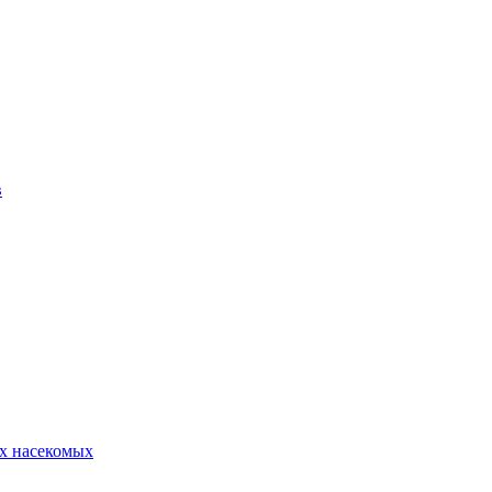
в
х насекомых