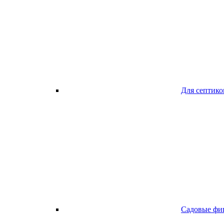
Для септико
Садовые фи