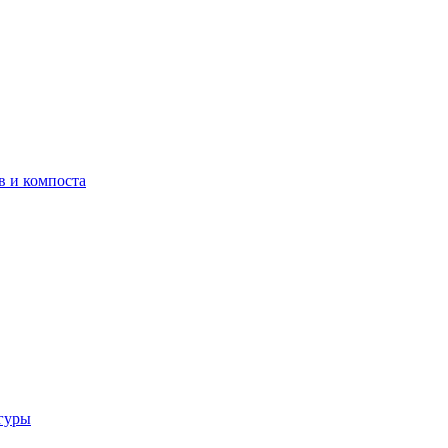
в и компоста
гуры