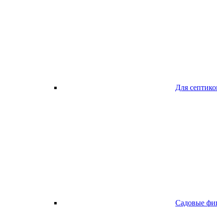
Для септико
Садовые фи