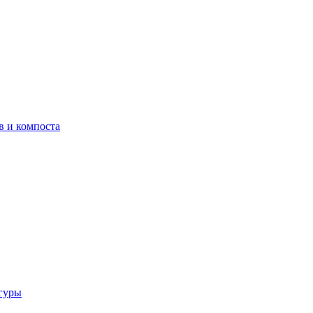
в и компоста
гуры