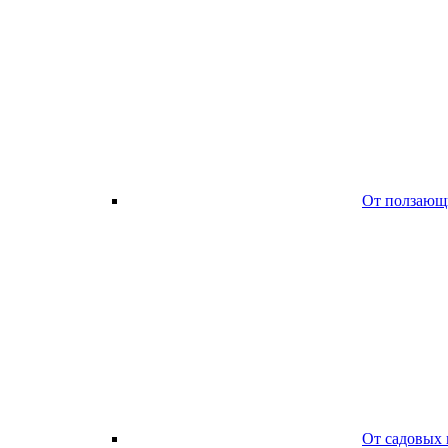
От ползающ
От садовых 