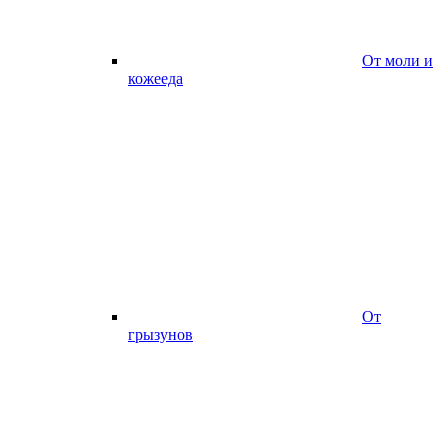
От моли и
кожееда
От
грызунов