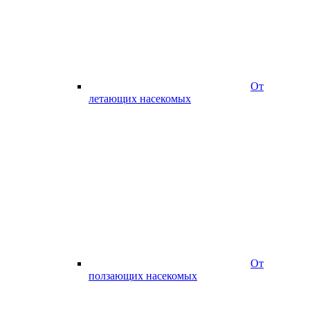
От
летающих насекомых
От
ползающих насекомых