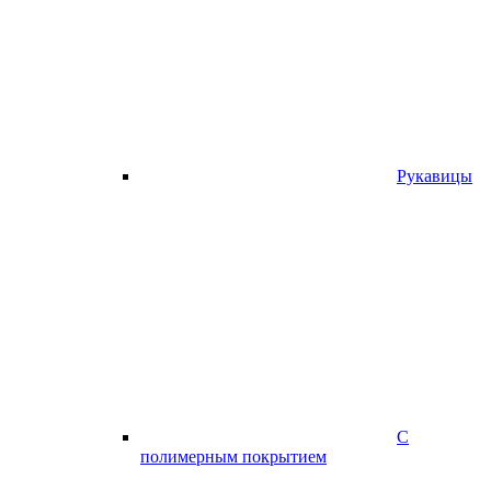
Рукавицы
С
полимерным покрытием