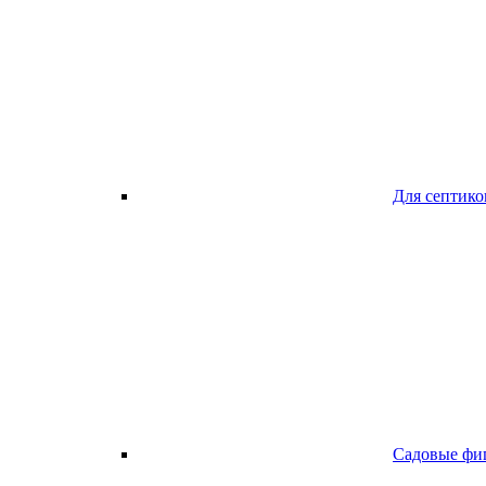
Для септико
Садовые фи