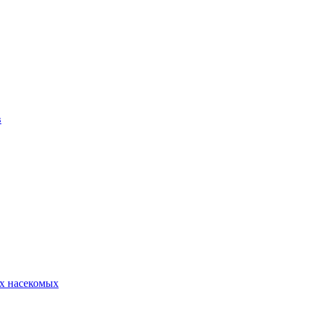
в
х насекомых