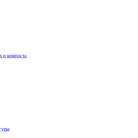
в и компоста
гуры