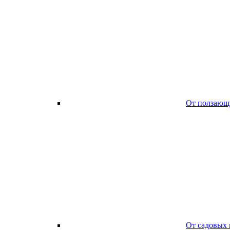
От ползающ
От садовых 