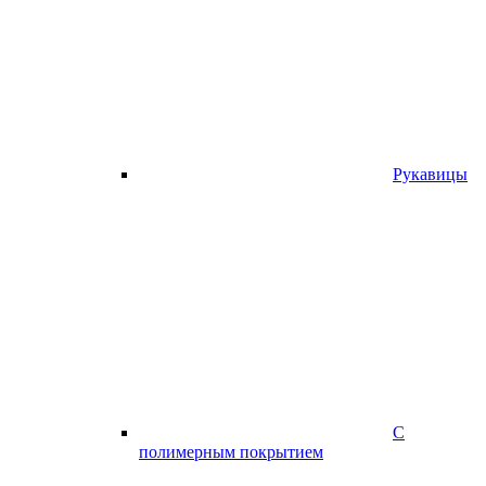
Рукавицы
С
полимерным покрытием