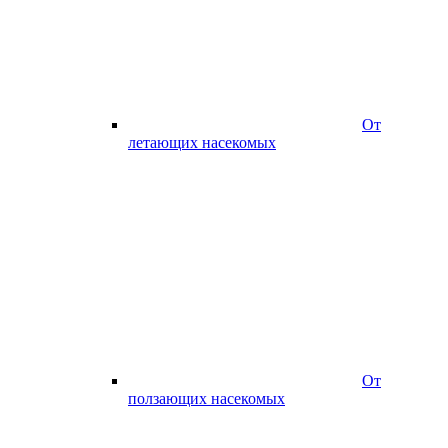
От
летающих насекомых
От
ползающих насекомых