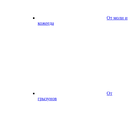
От моли и
кожееда
От
грызунов