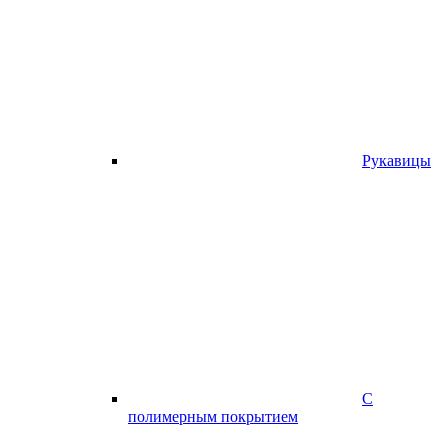
Рукавицы
С
полимерным покрытием