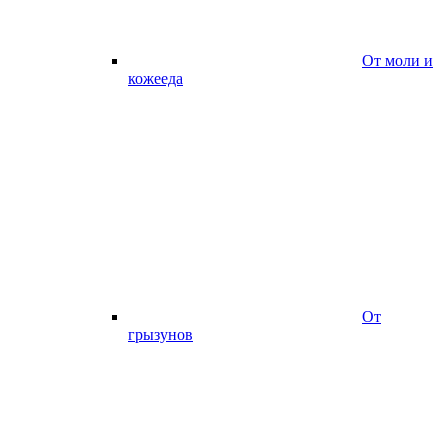
От моли и
кожееда
От
грызунов