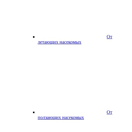
От
летающих насекомых
От
ползающих насекомых