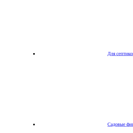
Для септико
Садовые фи