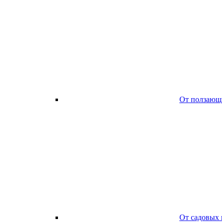
От ползающ
От садовых 