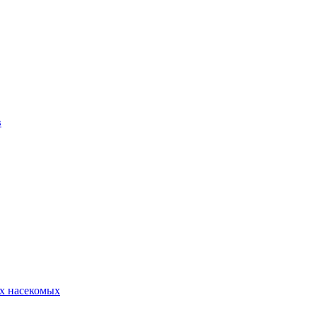
в
х насекомых