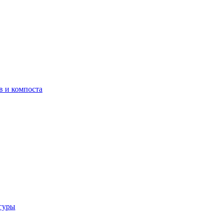
в и компоста
гуры