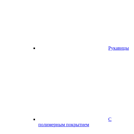
Рукавицы
С
полимерным покрытием