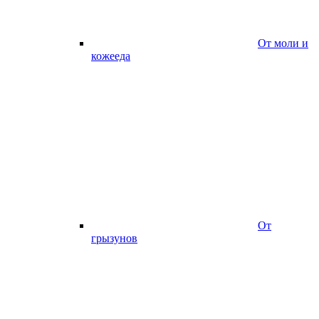
От моли и
кожееда
От
грызунов