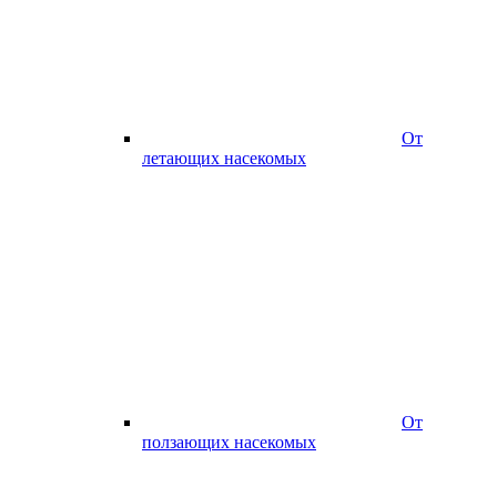
От
летающих насекомых
От
ползающих насекомых