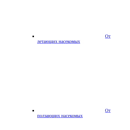
От
летающих насекомых
От
ползающих насекомых