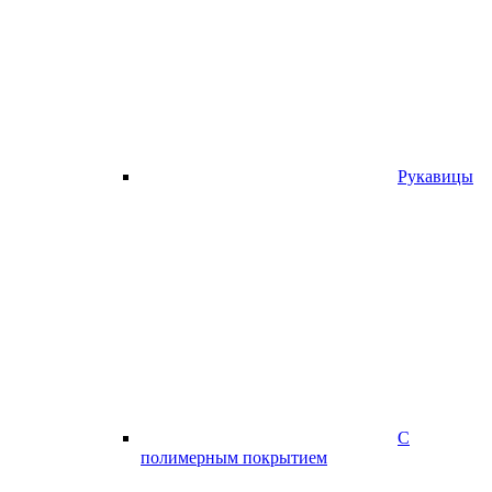
Рукавицы
С
полимерным покрытием