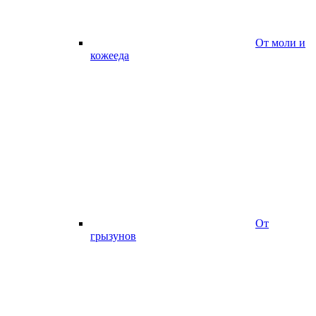
От моли и
кожееда
От
грызунов