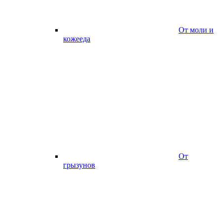
От моли и
кожееда
От
грызунов