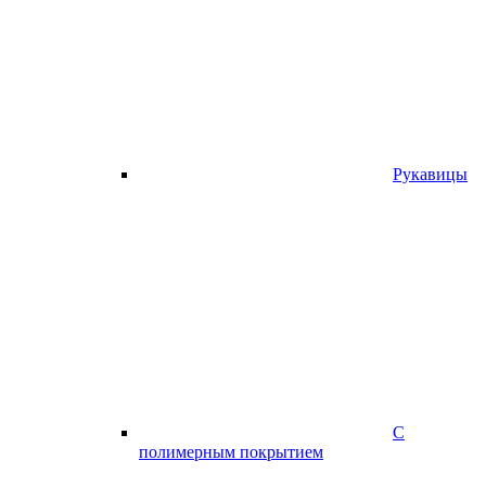
Рукавицы
С
полимерным покрытием