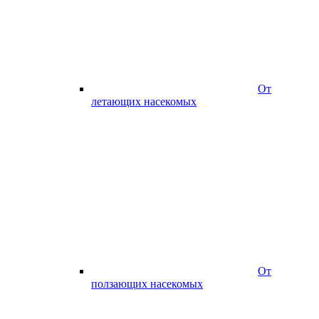
От
летающих насекомых
От
ползающих насекомых