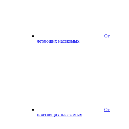
От
летающих насекомых
От
ползающих насекомых