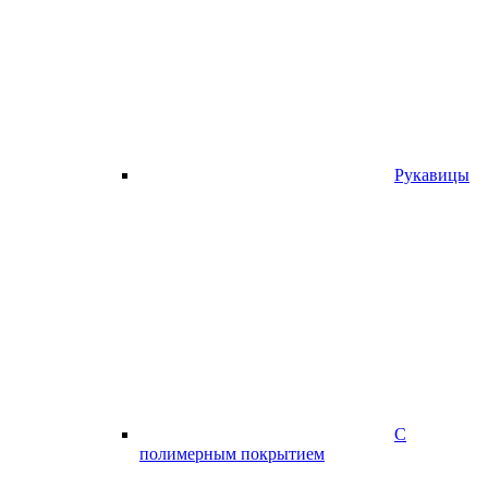
Рукавицы
С
полимерным покрытием