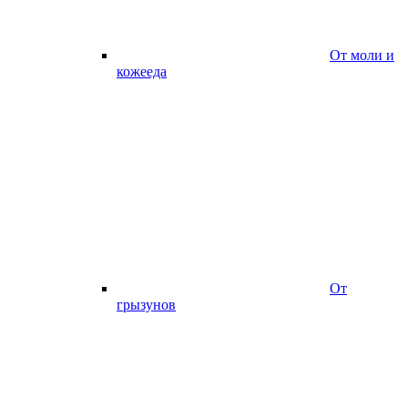
От моли и
кожееда
От
грызунов