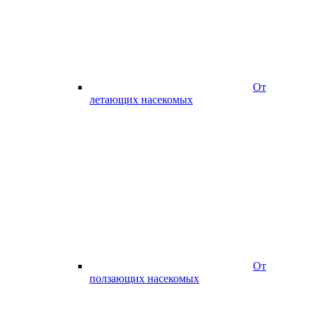
От
летающих насекомых
От
ползающих насекомых