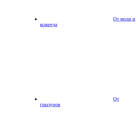
От моли и
кожееда
От
грызунов