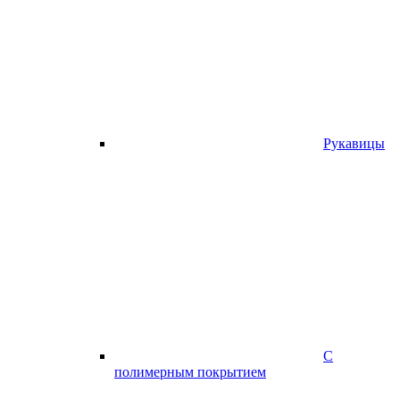
Рукавицы
С
полимерным покрытием