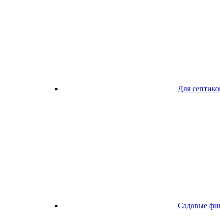
Для септико
Садовые фи