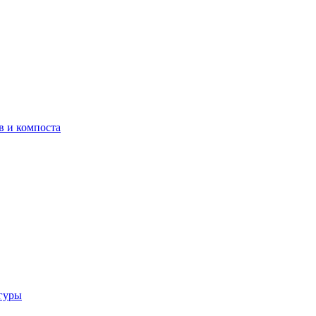
в и компоста
гуры