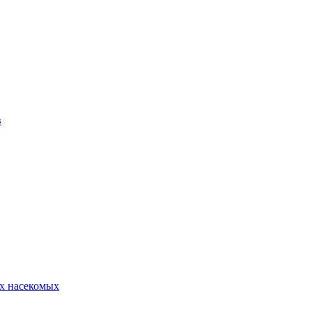
в
х насекомых