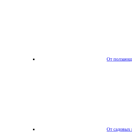
От ползающ
От садовых 