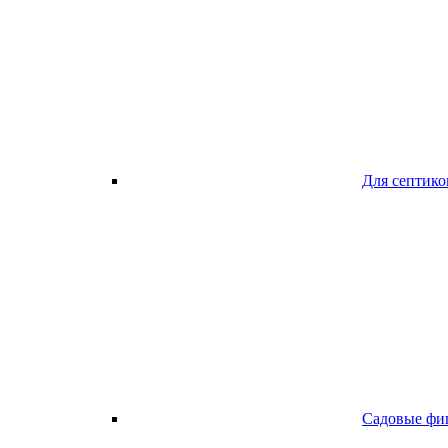
Для септико
Садовые фи