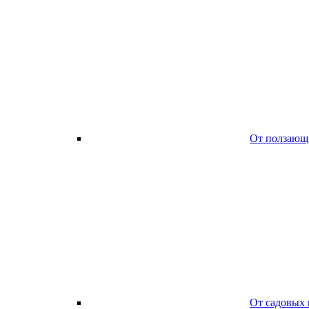
От ползающ
От садовых 