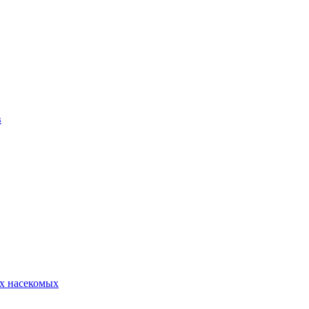
в
х насекомых