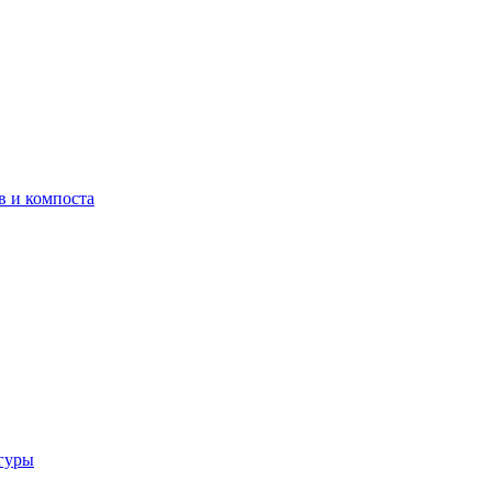
в и компоста
гуры