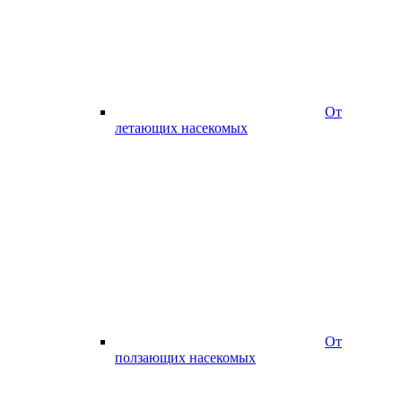
От
летающих насекомых
От
ползающих насекомых