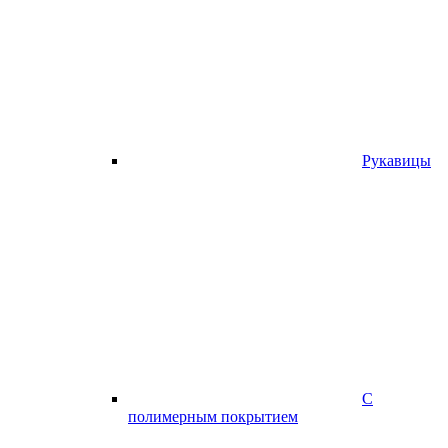
Рукавицы
С
полимерным покрытием