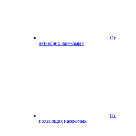
От
летающих насекомых
От
ползающих насекомых