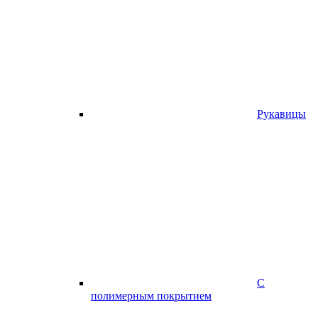
Рукавицы
С
полимерным покрытием