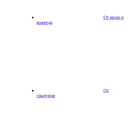
От моли и
кожееда
От
грызунов