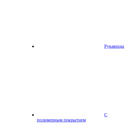
Рукавицы
С
полимерным покрытием