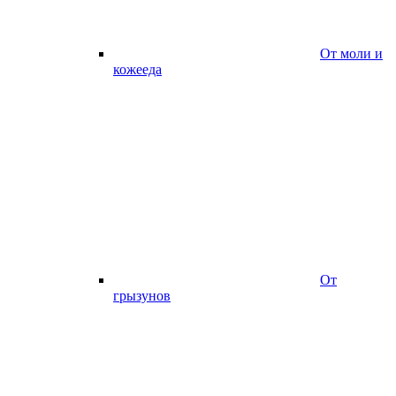
От моли и
кожееда
От
грызунов