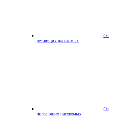
От
летающих насекомых
От
ползающих насекомых