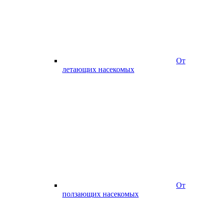
От
летающих насекомых
От
ползающих насекомых