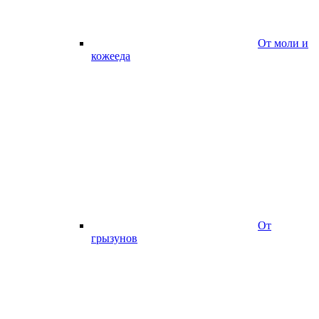
От моли и
кожееда
От
грызунов