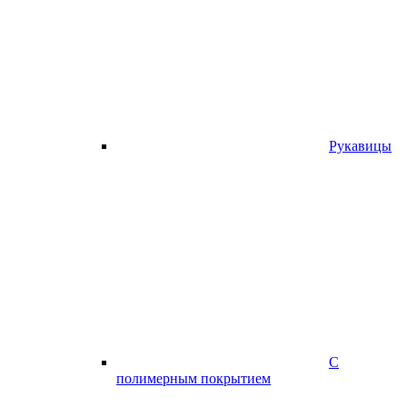
Рукавицы
С
полимерным покрытием