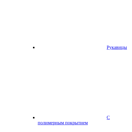
Рукавицы
С
полимерным покрытием