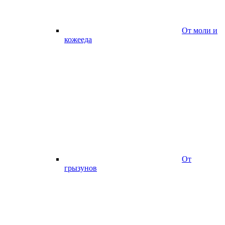
От моли и
кожееда
От
грызунов