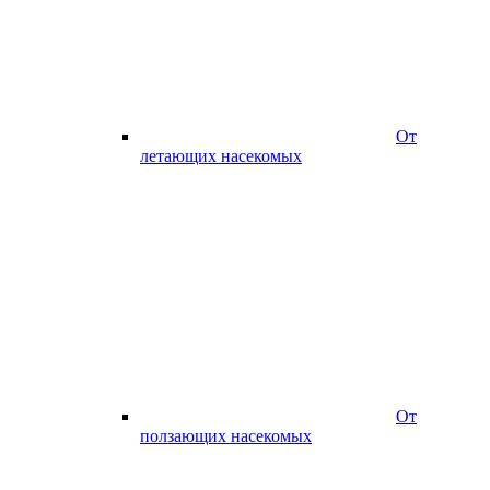
От
летающих насекомых
От
ползающих насекомых