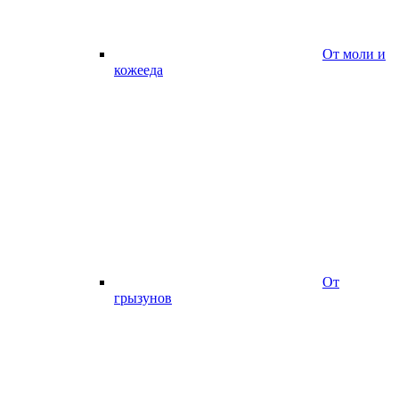
От моли и
кожееда
От
грызунов