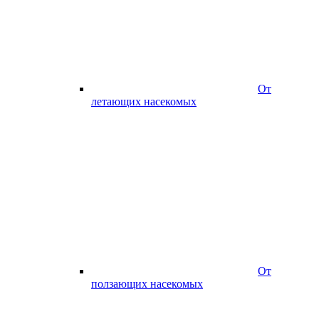
От
летающих насекомых
От
ползающих насекомых