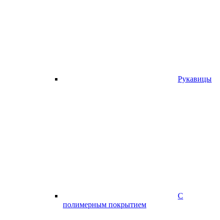
Рукавицы
С
полимерным покрытием