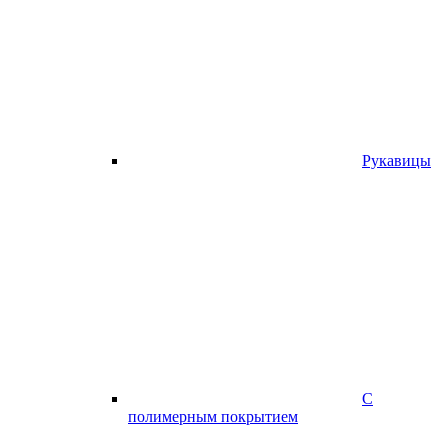
Рукавицы
С
полимерным покрытием