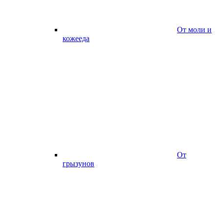
От моли и
кожееда
От
грызунов