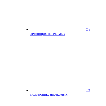
От
летающих насекомых
От
ползающих насекомых