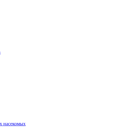
в
х насекомых