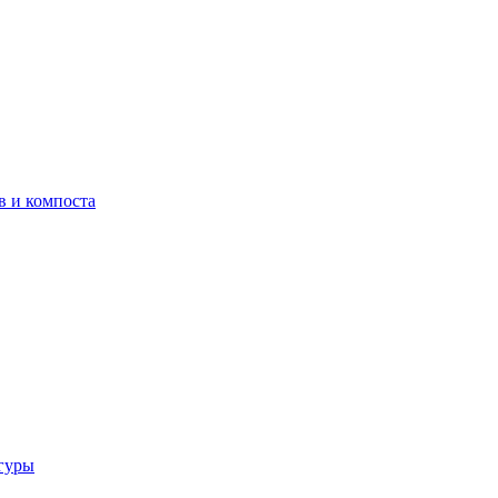
в и компоста
гуры