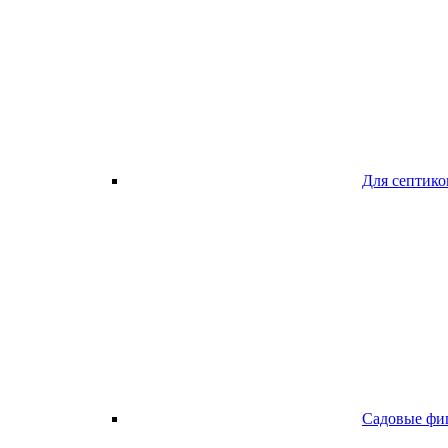
Для септико
Садовые фи