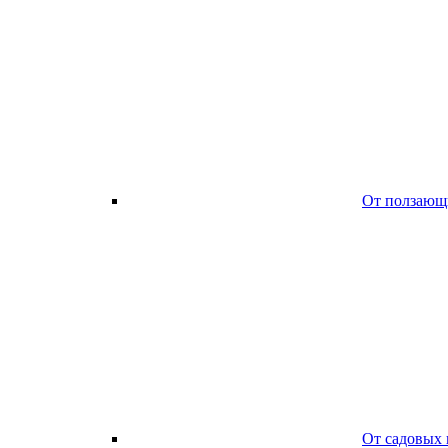
От ползающ
От садовых 