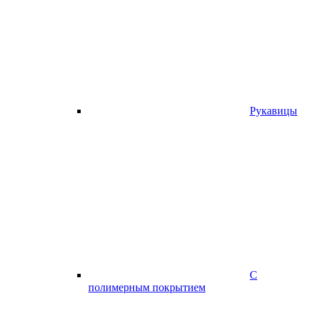
Рукавицы
С
полимерным покрытием