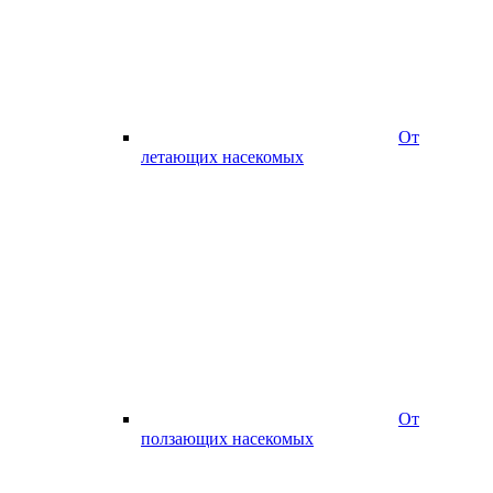
От
летающих насекомых
От
ползающих насекомых