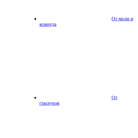
От моли и
кожееда
От
грызунов