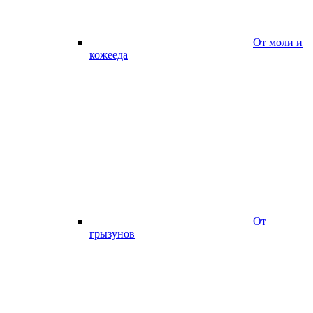
От моли и
кожееда
От
грызунов