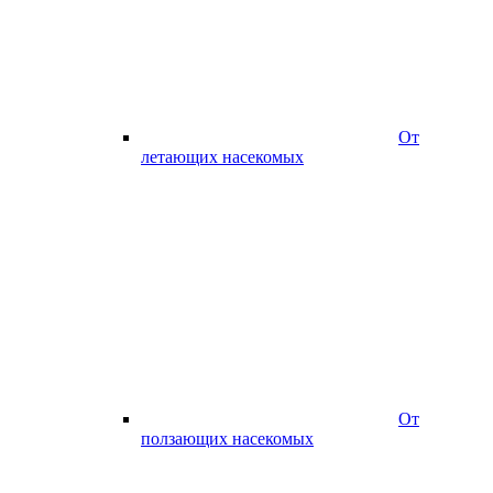
От
летающих насекомых
От
ползающих насекомых