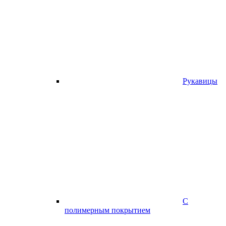
Рукавицы
С
полимерным покрытием