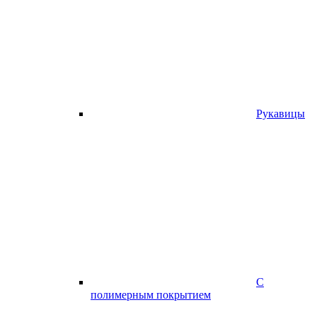
Рукавицы
С
полимерным покрытием