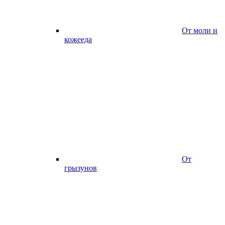
От моли и
кожееда
От
грызунов