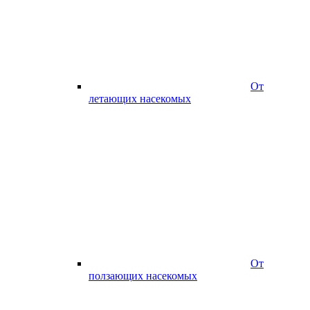
От
летающих насекомых
От
ползающих насекомых