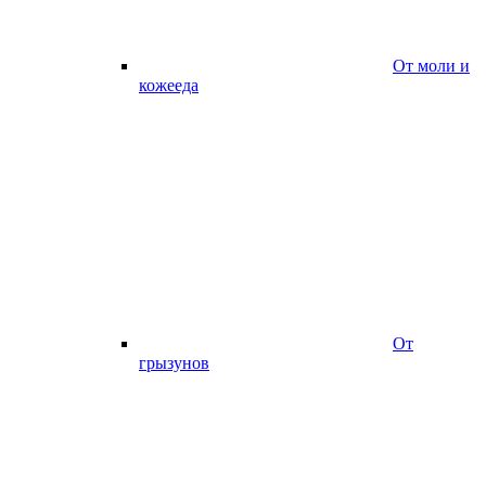
От моли и
кожееда
От
грызунов