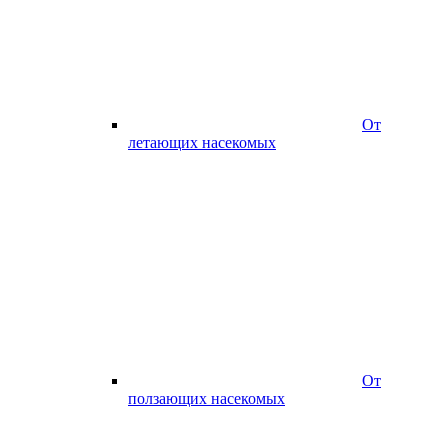
От
летающих насекомых
От
ползающих насекомых