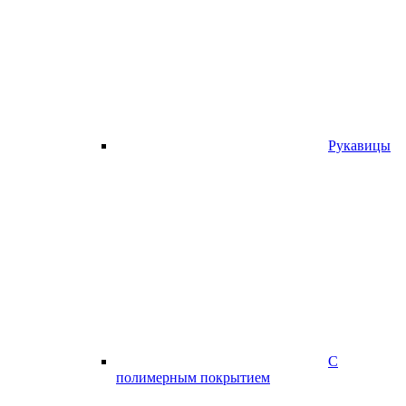
Рукавицы
С
полимерным покрытием