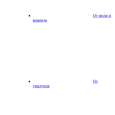
От моли и
кожееда
От
грызунов