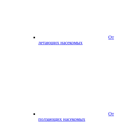
От
летающих насекомых
От
ползающих насекомых