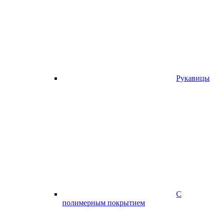
Рукавицы
С
полимерным покрытием