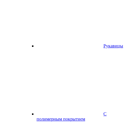
Рукавицы
С
полимерным покрытием