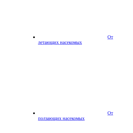
От
летающих насекомых
От
ползающих насекомых