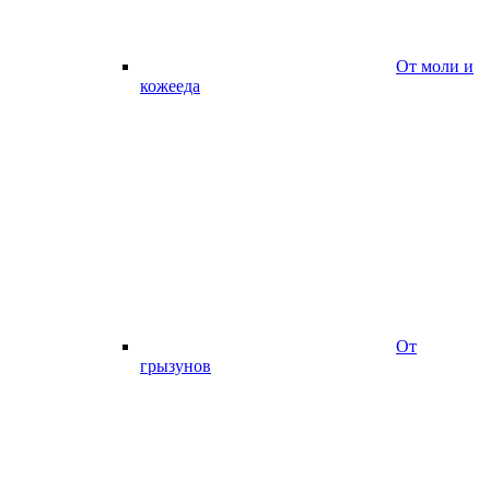
От моли и
кожееда
От
грызунов