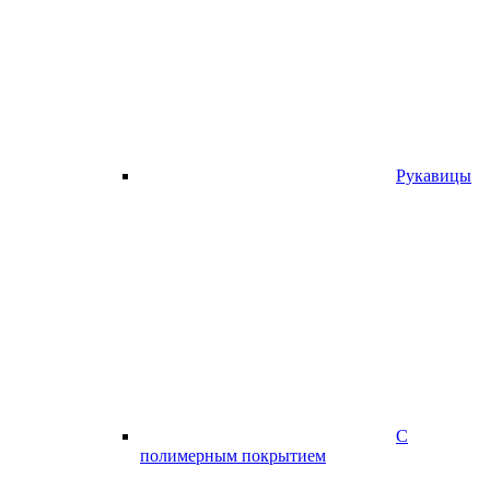
Рукавицы
С
полимерным покрытием