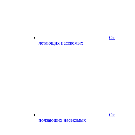
От
летающих насекомых
От
ползающих насекомых