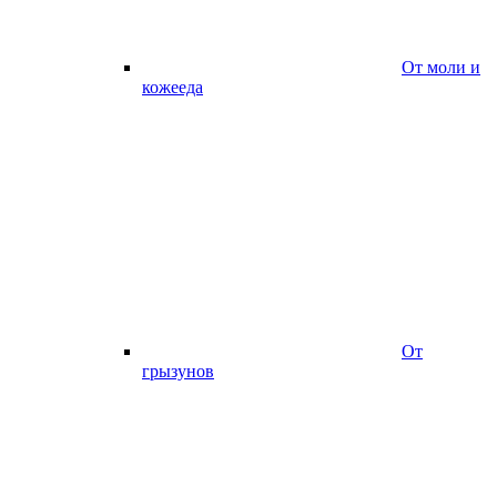
От моли и
кожееда
От
грызунов