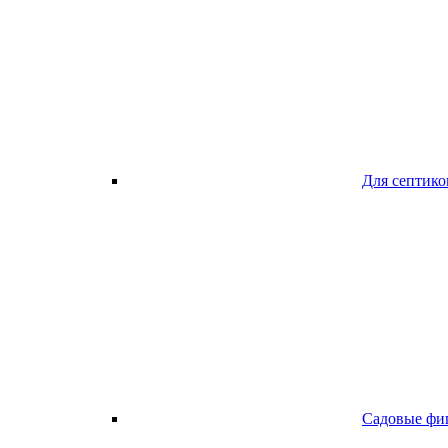
Для септико
Садовые фи