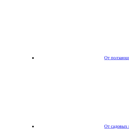
От ползающ
От садовых 