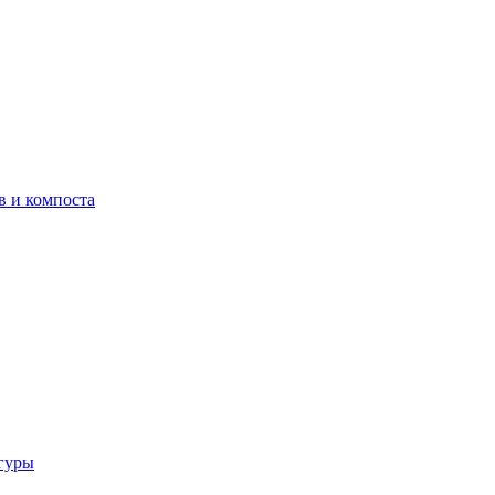
в и компоста
гуры