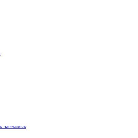
в
х насекомых