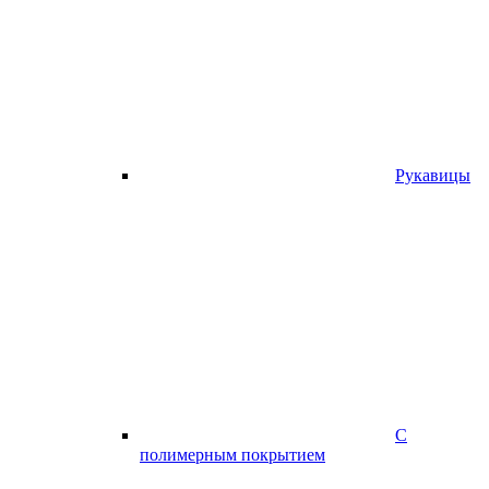
Рукавицы
С
полимерным покрытием