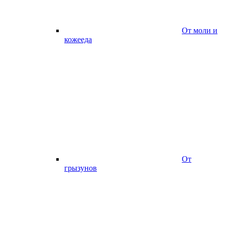
От моли и
кожееда
От
грызунов