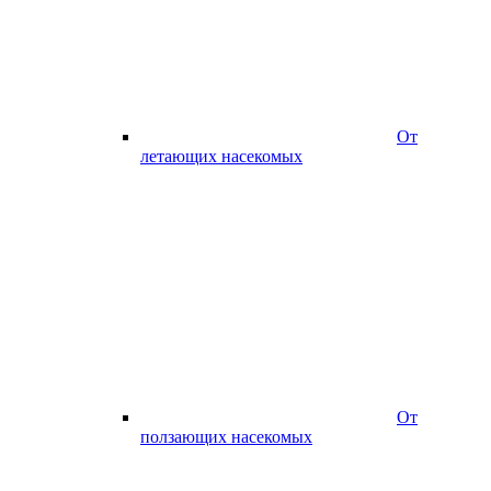
От
летающих насекомых
От
ползающих насекомых