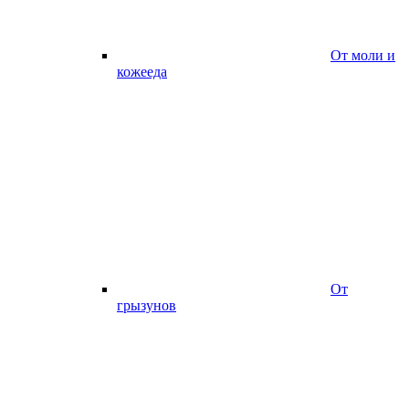
От моли и
кожееда
От
грызунов