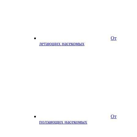
От
летающих насекомых
От
ползающих насекомых