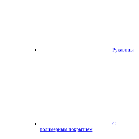
Рукавицы
С
полимерным покрытием