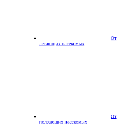
От
летающих насекомых
От
ползающих насекомых