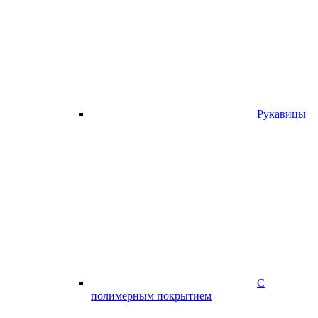
Рукавицы
С
полимерным покрытием