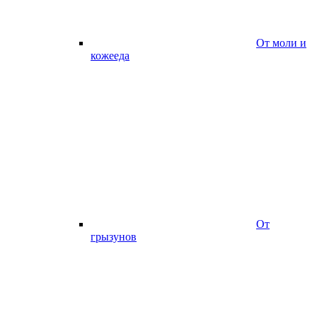
От моли и
кожееда
От
грызунов