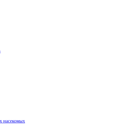
в
х насекомых