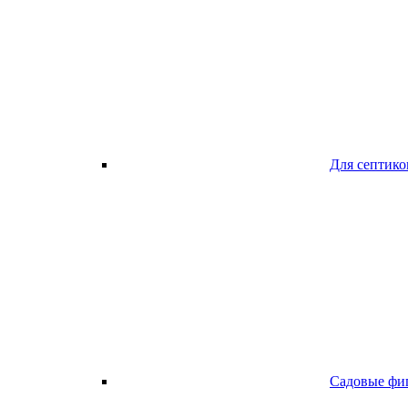
Для септико
Садовые фи