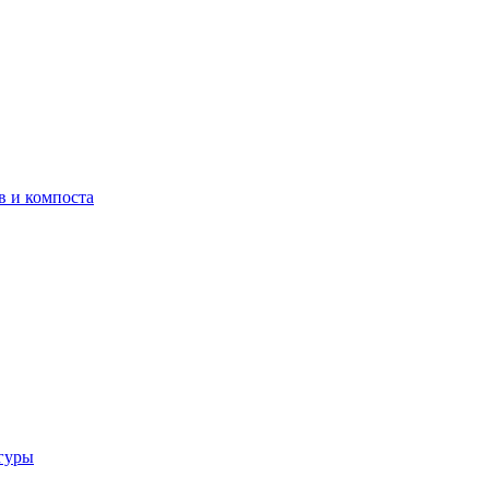
в и компоста
гуры