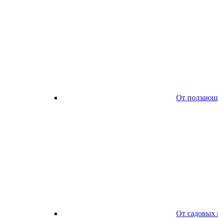
От ползающ
От садовых 