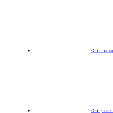
От ползающ
От садовых 