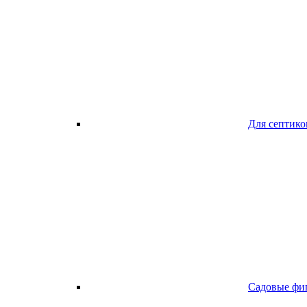
Для септико
Садовые фи