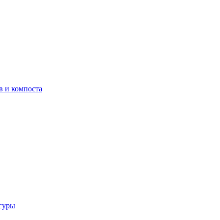
в и компоста
гуры