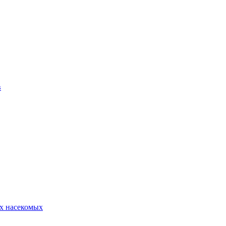
в
х насекомых