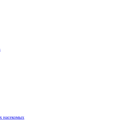
в
х насекомых