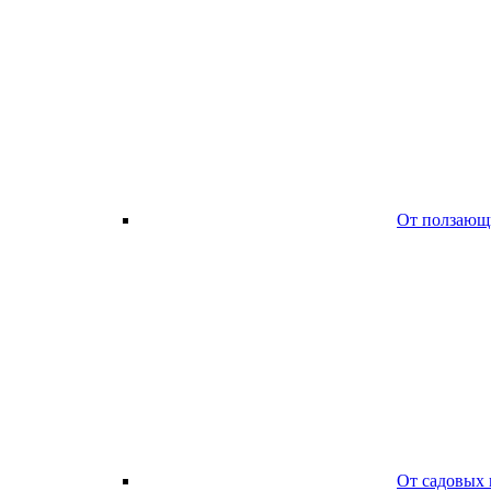
От ползающ
От садовых 