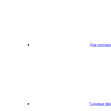
Для септико
Садовые фи