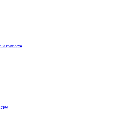
в и компоста
гуры