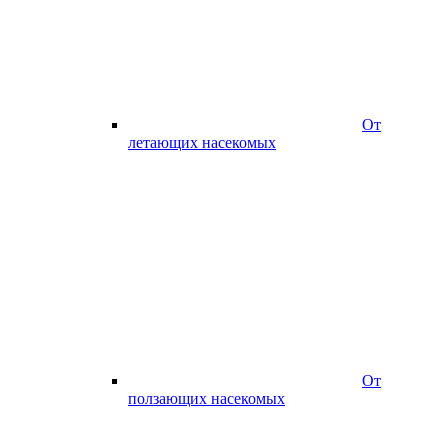
От
летающих насекомых
От
ползающих насекомых