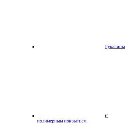
Рукавицы
С
полимерным покрытием