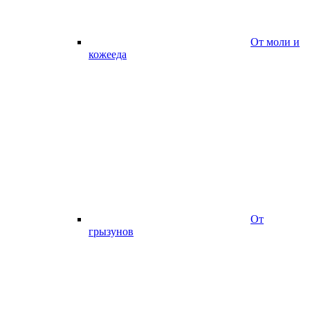
От моли и
кожееда
От
грызунов