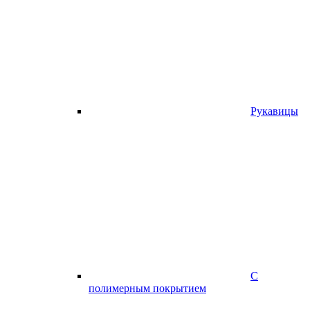
Рукавицы
С
полимерным покрытием