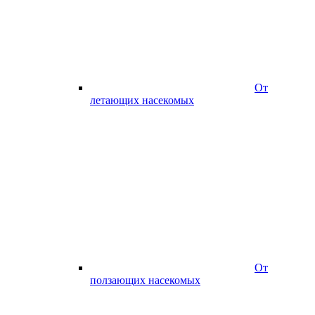
От
летающих насекомых
От
ползающих насекомых