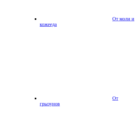
От моли и
кожееда
От
грызунов