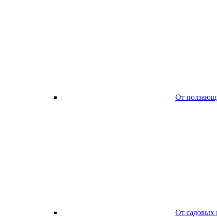
От ползающ
От садовых 