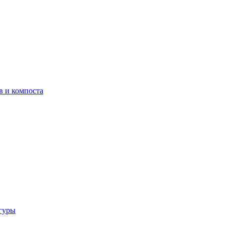
в и компоста
гуры