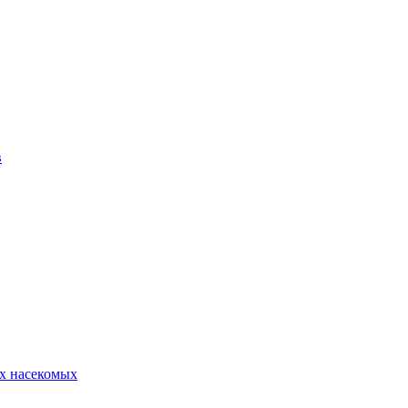
в
х насекомых