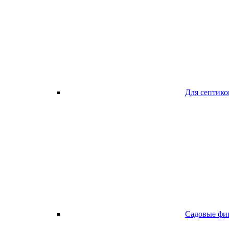
Для септико
Садовые фи