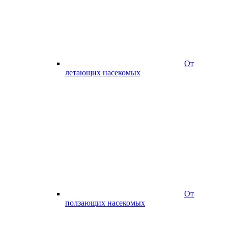
От
летающих насекомых
От
ползающих насекомых