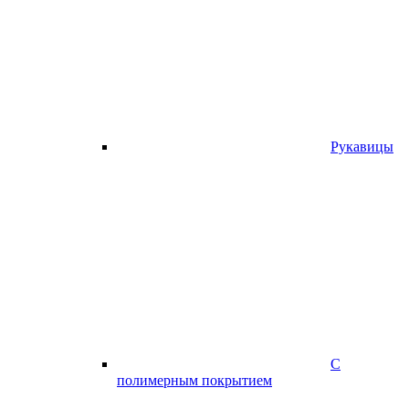
Рукавицы
С
полимерным покрытием