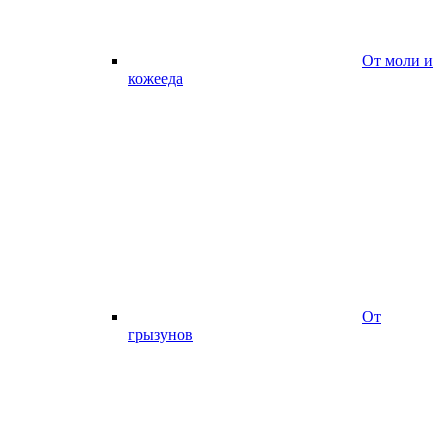
От моли и
кожееда
От
грызунов