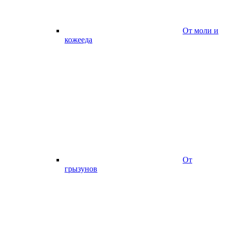
От моли и
кожееда
От
грызунов