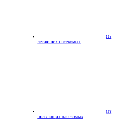
От
летающих насекомых
От
ползающих насекомых