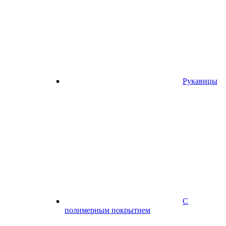
Рукавицы
С
полимерным покрытием