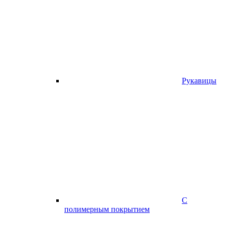
Рукавицы
С
полимерным покрытием