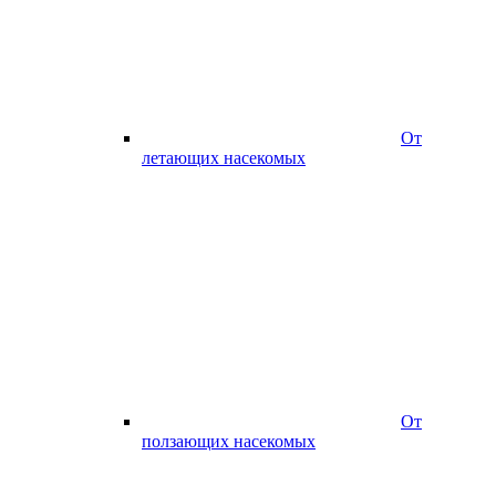
От
летающих насекомых
От
ползающих насекомых