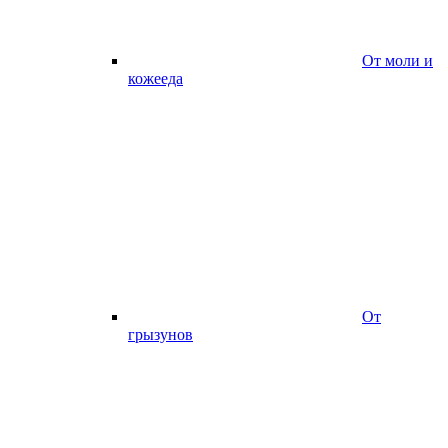
От моли и
кожееда
От
грызунов