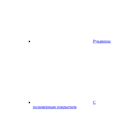
Рукавицы
С
полимерным покрытием