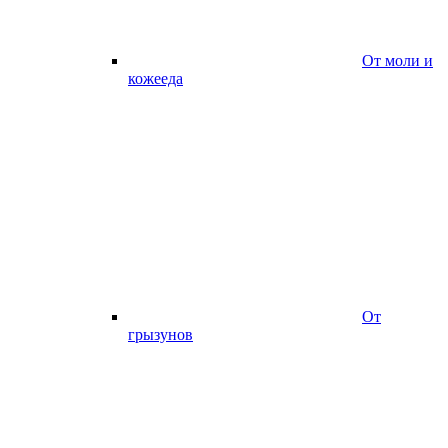
От моли и
кожееда
От
грызунов