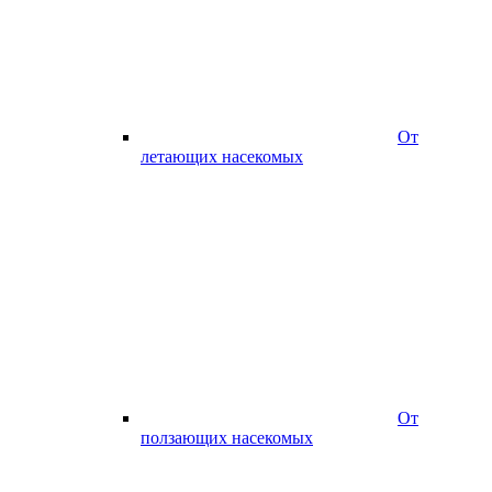
От
летающих насекомых
От
ползающих насекомых