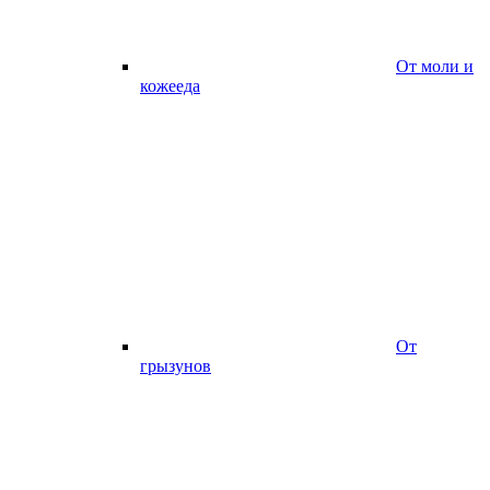
От моли и
кожееда
От
грызунов