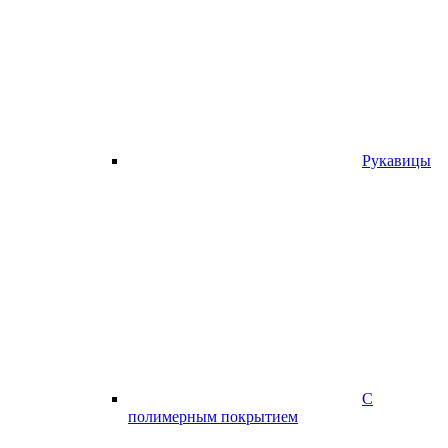
Рукавицы
С
полимерным покрытием