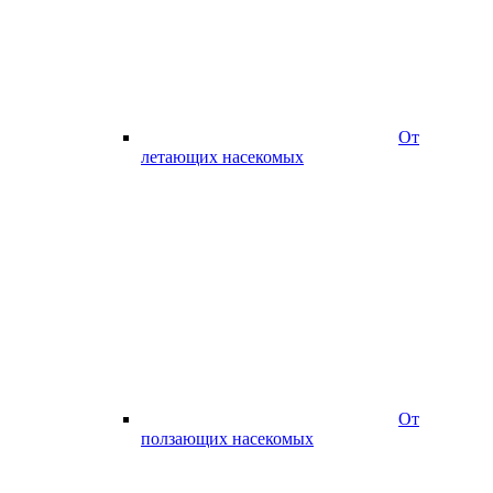
От
летающих насекомых
От
ползающих насекомых